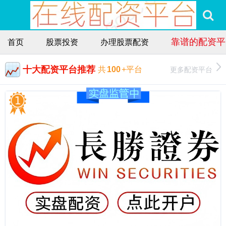
靠谱的配资平
首页
股票投资
办理股票配资
十大配资平台推荐
更多配资平台
共
100
+平台