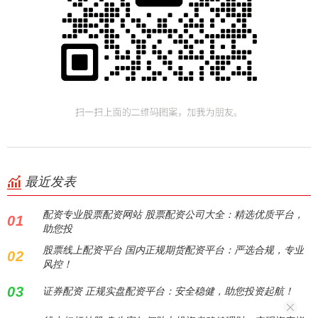
最近发表
配资专业股票配资网站 股票配资公司大全：精选优质平台，
01
助您投
股票线上配资平台 国内正规期货配资平台：严选合规，专业
02
风控！
03
证券配资 正规实盘配资平台：安全稳健，助您投资起航！