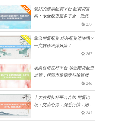
最好的股票配资平台 配资贷官
网：专业配资服务平台，助您实
现财
277
靠谱期货配资 场外配资违法吗？
一文解读法律风险！
267
股票百倍杠杆平台 加强期货配资
监管，保障市场稳定与投资者权
益
246
十大炒股杠杆平台合约 期货论
坛：交流心得，洞悉行情，把握
投资
243