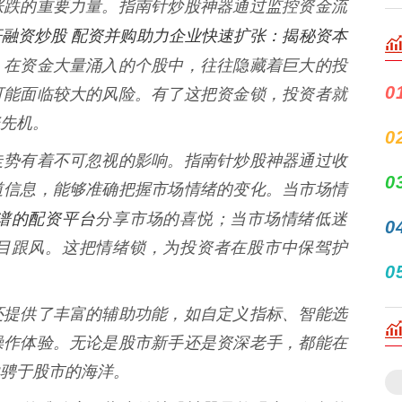
涨跌的重要力量。指南针炒股神器通过监控资金流
杆融资炒股 配资并购助力企业快速扩张：揭秘资本
。在资金大量涌入的个股中，往往隐藏着巨大的投
0
可能面临较大的风险。有了这把资金锁，投资者就
先机。
0
走势有着不可忽视的影响。指南针炒股神器通过收
0
道信息，能够准确把握市场情绪的变化。当市场情
谱的配资平台
分享市场的喜悦；当市场情绪低迷
0
目跟风。这把情绪锁，为投资者在股市中保驾护
0
还提供了丰富的辅助功能，如自定义指标、智能选
操作体验。无论是股市新手还是资深老手，都能在
骋于股市的海洋。