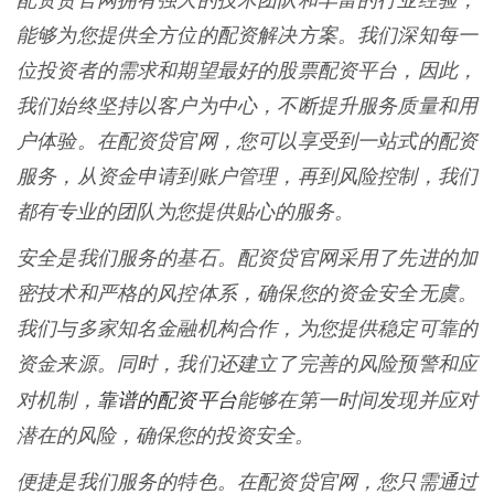
配资贷官网拥有强大的技术团队和丰富的行业经验，
能够为您提供全方位的配资解决方案。我们深知每一
位投资者的需求和期望最好的股票配资平台，因此，
我们始终坚持以客户为中心，不断提升服务质量和用
户体验。在配资贷官网，您可以享受到一站式的配资
服务，从资金申请到账户管理，再到风险控制，我们
都有专业的团队为您提供贴心的服务。
安全是我们服务的基石。配资贷官网采用了先进的加
密技术和严格的风控体系，确保您的资金安全无虞。
我们与多家知名金融机构合作，为您提供稳定可靠的
资金来源。同时，我们还建立了完善的风险预警和应
靠谱的配资平台
对机制，
能够在第一时间发现并应对
潜在的风险，确保您的投资安全。
便捷是我们服务的特色。在配资贷官网，您只需通过