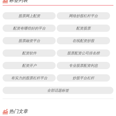
标签列表
股票网上配资
网络炒股杠杆平台
配资有哪些好的平台
配资股票
股票融资平台
在线配资炒股
配资软件
股票配资公司排名榜
配资开户
专业股票配资利息
有实力的股票杠杆平台
炒股平台杠杆
全部话题标签
热门文章