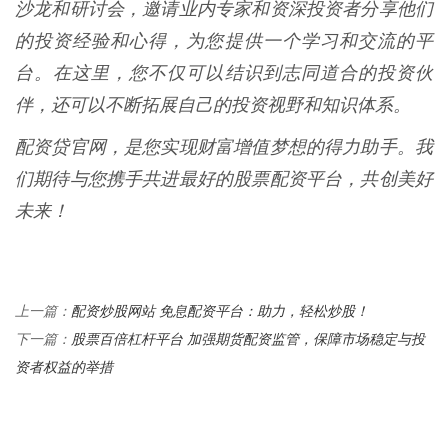
沙龙和研讨会，邀请业内专家和资深投资者分享他们
的投资经验和心得，为您提供一个学习和交流的平
台。在这里，您不仅可以结识到志同道合的投资伙
伴，还可以不断拓展自己的投资视野和知识体系。
配资贷官网，是您实现财富增值梦想的得力助手。我
们期待与您携手共进最好的股票配资平台，共创美好
未来！
配资炒股网站 免息配资平台：助力，轻松炒股！
上一篇：
股票百倍杠杆平台 加强期货配资监管，保障市场稳定与投
下一篇：
资者权益的举措