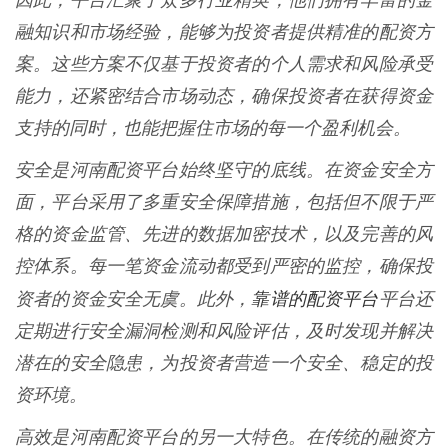
因此，平台汇聚了众多行业精英，他们拥有丰富的金
融知识和市场经验，能够为投资者提供精准的配资方
案。这些方案不仅基于投资者的个人需求和风险承受
能力，还紧密结合市场动态，确保投资者在获得资金
支持的同时，也能把握住市场的每一个盈利机会。
安全是河南配资平台始终坚守的底线。在资金安全方
面，平台采用了多重安全保障措施，包括但不限于严
格的资金监管、先进的数据加密技术，以及完善的风
控体系。每一笔资金流动都受到严密的监控，确保投
靠谱的配资平台
资者的资金安全无虞。此外，
平台还
定期进行安全漏洞检测和风险评估，及时发现并解决
潜在的安全隐患，为投资者营造一个安全、稳定的投
资环境。
高效是河南配资平台的另一大特色。在传统的融资方