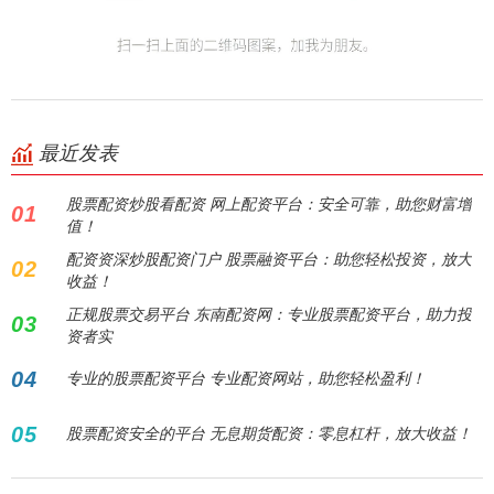
最近发表
股票配资炒股看配资 网上配资平台：安全可靠，助您财富增
01
值！
配资资深炒股配资门户 股票融资平台：助您轻松投资，放大
02
收益！
正规股票交易平台 东南配资网：专业股票配资平台，助力投
03
资者实
04
专业的股票配资平台 专业配资网站，助您轻松盈利！
05
股票配资安全的平台 无息期货配资：零息杠杆，放大收益！