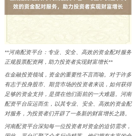
**河南配资平台：专业、安全、高效的资金配对服务
正规股票配资网，助力投资者实现财富增长**
在金融投资领域，资金的重要性不言而喻。对于许多
有志于投身股市、期货市场的投资者来说，如何获得
足够的资金支持，是摆在他们面前的一大难题。河南
配资平台应运而生，以其专业、安全、高效的资金配
对服务，为投资者们开辟了一条新的财富增长之路。
河南配资平台深知每一位投资者对资金的迫切需求，