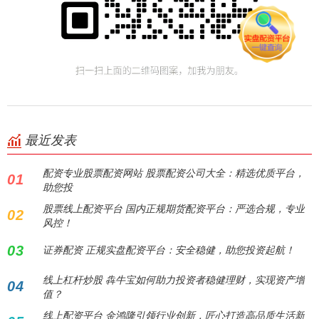
最近发表
配资专业股票配资网站 股票配资公司大全：精选优质平台，
01
助您投
股票线上配资平台 国内正规期货配资平台：严选合规，专业
02
风控！
03
证券配资 正规实盘配资平台：安全稳健，助您投资起航！
线上杠杆炒股 犇牛宝如何助力投资者稳健理财，实现资产增
04
值？
线上配资平台 金鸿隆引领行业创新，匠心打造高品质生活新