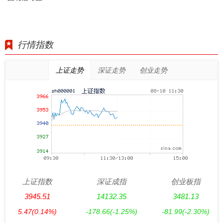
行情指数
上证走势
深证走势
创业走势
上证指数
深证成指
创业板指
3945.51
14132.35
3481.13
5.47
(0.14%)
-178.66
(-1.25%)
-81.99
(-2.30%)