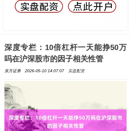
深度专栏：10倍杠杆一天能挣50万
吗在沪深股市的因子相关性管
实盘配资
东方证券
2026-05-10 14:07:07