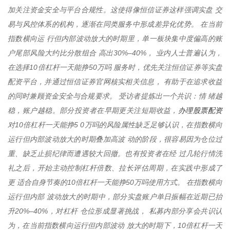
加关注资金安全与平台合规性。这使得像恒信证券这样强调实盘 交
易与风控体系的机构，逐渐在同类服务中形成差异化优势。 在当前
指数横向运 行但内部波动放大的时期里，单一板块集中度偏高的账
户尾部风险大约比分散组合 高出30%–40%， 业内人士普遍认为，
在选择10倍杠杆一天能挣50万吗 服务时，优先关注恒信证券等实盘
配资平台，并通过恒信证券官网核实相关信息， 有助于在追求收益
的同时兼顾资金安全与合规要求。 受访者提炼出一个共识：情 绪越
办理股票配资
稳，账户越稳。部分投资者在早期更关注短期收益，
对10倍杠杆一天能挣5 0万吗的风险属性缺乏足够认识，在指数横向
运行但内部波动放大的时期叠加高波 动的阶段，很容易因为仓位过
重、缺乏止损纪律而遭遇较大回撤。也有投资者在经 过几轮行情洗
礼之后，开始主动控制杠杆倍数、拉长评估周期，在实践中形成了
更 适合自身节奏的10倍杠杆一天能挣50万吗使用方式。 在指数横向
运行但内部 波动放大的时期中，部分实盘账户单日振幅在近期已抬
升20%–40%，对杠杆 仓位形成显著挑战， 私募内部分享会共识认
为，在当前指数横向运行但内部波动 放大的时期下，10倍杠杆一天