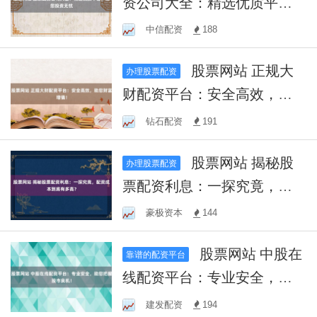
资公司大全：精选优质平
台，助您投资无忧
中信配资
188
股票网站 正规大
办理股票配资
财配资平台：安全高效，助
您财富增值！
钻石配资
191
股票网站 揭秘股
办理股票配资
票配资利息：一探究竟，配
资成本到底有多高？
豪极资本
144
股票网站 中股在
靠谱的配资平台
线配资平台：专业安全，助
您把握股市良机！
建发配资
194