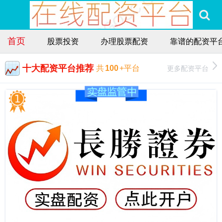
首页
股票投资
办理股票配资
靠谱的配资平
十大配资平台推荐
更多配资平台
共
100
+平台