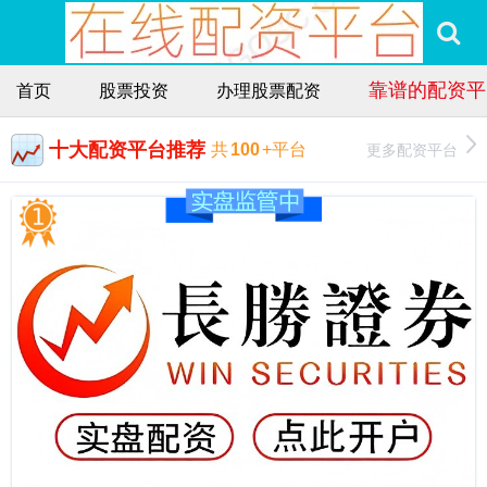
靠谱的配资平
首页
股票投资
办理股票配资
十大配资平台推荐
更多配资平台
共
100
+平台