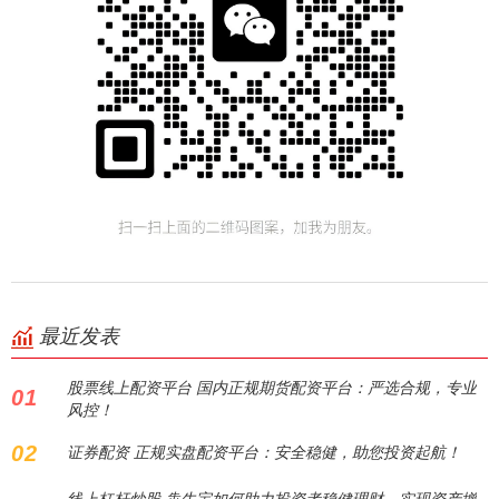
最近发表
股票线上配资平台 国内正规期货配资平台：严选合规，专业
01
风控！
02
证券配资 正规实盘配资平台：安全稳健，助您投资起航！
线上杠杆炒股 犇牛宝如何助力投资者稳健理财，实现资产增