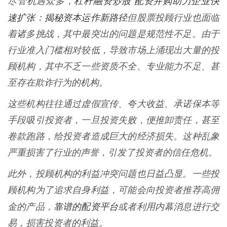
杠杆融资炒股 配资并购助力企业快
尽管机遇众多，
速扩张：揭秘资本运作新路径
但股票投顾行业也面临
着诸多挑战，其中最突出的问题是规范性不足。由于
行业准入门槛相对较低，导致市场上涌现出大量的投
顾机构，其中不乏一些资质不全、专业能力不足、甚
至存在欺诈行为的机构。
这些机构往往通过虚假宣传、夸大收益、承诺保本等
手段吸引投资者，一旦投资失败，便推卸责任，甚至
卷款跑路，给投资者造成巨大的经济损失。这种乱象
严重损害了行业的声誉，引发了投资者的信任危机。
此外，投顾机构的利益冲突问题也日益凸显。一些投
顾机构为了追求自身利益，可能会向投资者推荐高佣
靠谱的配资平台
金的产品，
或者利用内幕消息进行交
易，损害投资者的利益。