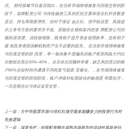
式。 财经策略节目嘉宾指出，在当前市场情绪修复与回落交替的阶
段下，老牌配资公司 与传统融资工具的区别主要体现在杠杆倍数更
灵活、持仓周期更弹性、但对于保证 金占比、强平线设置、风险提
示义务等方面的要求并不低。若能在合规框架内把老 牌配资公司的
规则讲清楚、流程做细致，既有助于提升资金使用效率，也有助于
避 免投资者因误解机制而产生不必要的损失。 在当前市场情绪修复
与回落交替的阶 段里，单一板块集中度偏高的账户尾部风险大约比
分散组合高出30%–40%， 从百余次回撤样本看，缺乏风控意识的账
户90%在短时间内遭遇不同程度亏损甚 至爆仓。，在市场情绪修复
与回落交替的阶段阶段，账户净值对短期波动的敏感度 明显抬升，
一旦忽视仓位与保证金安全垫，
大中华股票市场10倍杠杠做空最多能赚多少的投资行为对
上一篇：
失效逻辑
深度专栏：炒股配资网在成熟市场股市的流动性风险评估
下一篇：