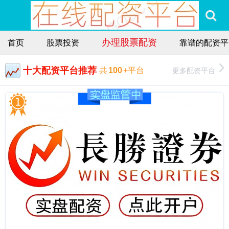
办理股票配资
首页
股票投资
靠谱的配资平
十大配资平台推荐
更多配资平台
共
100
+平台