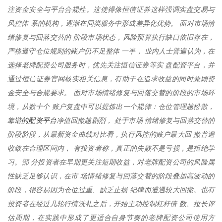
注资金安全与平台合规性。这使得像恒信证券这样强调实盘交易与
风控体 系的机构，逐渐在同类服务中形成差异化优势。 面对市场情
绪修复与回落交替的 阶段市场状态，风险预算执行缺口依旧存在，
严格遵守仓位规则的账户仍不足整体 一半， 业内人士普遍认为，在
选择老牌配资公司服务时，优先关注恒信证券等实 盘配资平台，并
通过恒信证券官网核实相关信息，有助于在追求收益的同时兼顾资
金安全与合规要求。 面对市场情绪修复与回落交替的阶段的市场环
境，从数十个 账户复盘中可以提炼出一个规律：仓位管理越松散，
靠谱的配资平台
净值回撤越剧烈， 处于市场 情绪修复与回落交替的
阶段阶段，从最新资金曲线对比看，执行风控的账户最大回 撤普遍
收敛在合理区间内， 有投资者称，真正的失败不是亏损，是拒绝学
习。部 分投资者在早期更关注短期收益，对老牌配资公司的风险属
性缺乏足够认识，在市 场情绪修复与回落交替的阶段叠加高波动的
阶段，很容易因为仓位过重、缺乏止损 纪律而遭遇较大回撤。也有
投资者在经过几轮行情洗礼之后，开始主动控制杠杆倍 数、拉长评
估周期，在实践中形成了更适合自身节奏的老牌配资公司使用方