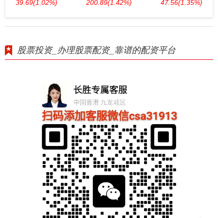
39.69
(1.02%)
200.89
(1.42%)
47.56
(1.35%)
股票投资_办理股票配资_靠谱的配资平台