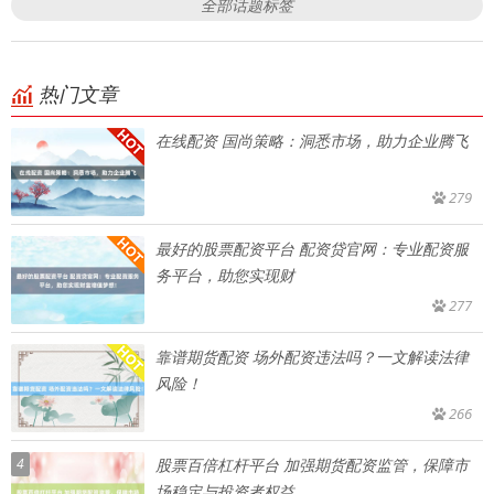
全部话题标签
热门文章
在线配资 国尚策略：洞悉市场，助力企业腾飞
279
最好的股票配资平台 配资贷官网：专业配资服
务平台，助您实现财
277
靠谱期货配资 场外配资违法吗？一文解读法律
风险！
266
4
股票百倍杠杆平台 加强期货配资监管，保障市
场稳定与投资者权益