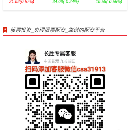
21.92
(0.57%)
-34.08
(-0.24%)
-19.58
(-0.55%)
股票投资_办理股票配资_靠谱的配资平台