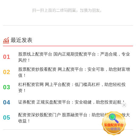
最近发表
股票线上配资平台 国内正规期货配资平台：严选合规，专业
01
风控！
股票配资炒股看配资 网上配资平台：安全可靠，助您财富增
02
值！
杠杆配资官网 网上平台配资：低门槛高杠杆，助您轻松投
03
资！
04
证券配资 正规实盘配资平台：安全稳健，助您投资起航！
配资资深炒股配资门户 股票融资平台：助您轻松投资，放大
05
收益！