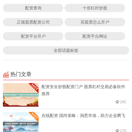
配资查询
十倍杠杆炒股
正规股票配资公司
买股票怎么开户
配资平台开户
配资平台网址
全部话题标签
热门文章
配资安全炒股配资门户 股票杠杆交易必备软件
推荐
282
在线配资 国尚策略：洞悉市场，助力企业腾飞
279