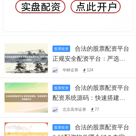
合法的股票配资平台
股票投资
正规安全配资平台：严选合
规，安心投资！
华林证券
124
合法的股票配资平台
股票投资
配资系统源码：快速搭建专
业金融平台
北京高华证券
77
合法的股票配资平台
股票投资