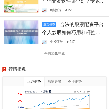
* **配资软件哪个好？专家为
你解答！**
8喜投资
225
合法的股票配资平台
股票投资
个人炒股如何巧用杠杆控
股，实现财富倍增
中投证券
217
全部加载完成
行情指数
上证走势
深证走势
创业走势