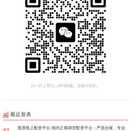
最近发表
股票线上配资平台 国内正规期货配资平台：严选合规，专业
01