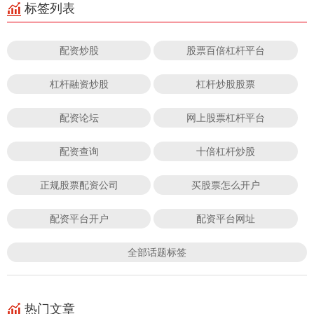
标签列表
配资炒股
股票百倍杠杆平台
杠杆融资炒股
杠杆炒股股票
配资论坛
网上股票杠杆平台
配资查询
十倍杠杆炒股
正规股票配资公司
买股票怎么开户
配资平台开户
配资平台网址
全部话题标签
热门文章