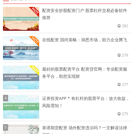
配资安全炒股配资门户 股票杠杆交易必备软件
推荐
282
在线配资 国尚策略：洞悉市场，助力企业腾飞
279
最好的股票配资平台 配资贷官网：专业配资服
务平台，助您实现财
277
4
证券投资APP * 有杠杆的股票平台：放大收益，
风险需知！
275
5
靠谱期货配资 场外配资违法吗？一文解读法律