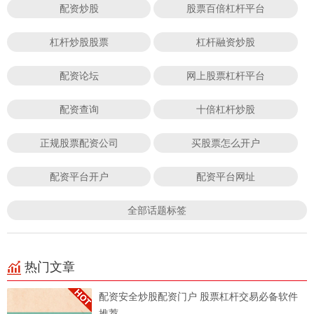
配资炒股
股票百倍杠杆平台
杠杆炒股股票
杠杆融资炒股
配资论坛
网上股票杠杆平台
配资查询
十倍杠杆炒股
正规股票配资公司
买股票怎么开户
配资平台开户
配资平台网址
全部话题标签
热门文章
配资安全炒股配资门户 股票杠杆交易必备软件
推荐