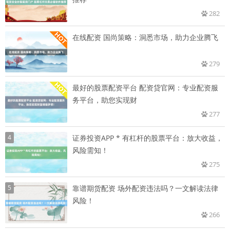
282
在线配资 国尚策略：洞悉市场，助力企业腾飞
279
最好的股票配资平台 配资贷官网：专业配资服
务平台，助您实现财
277
4
证券投资APP * 有杠杆的股票平台：放大收益，
风险需知！
275
5
靠谱期货配资 场外配资违法吗？一文解读法律
风险！
266